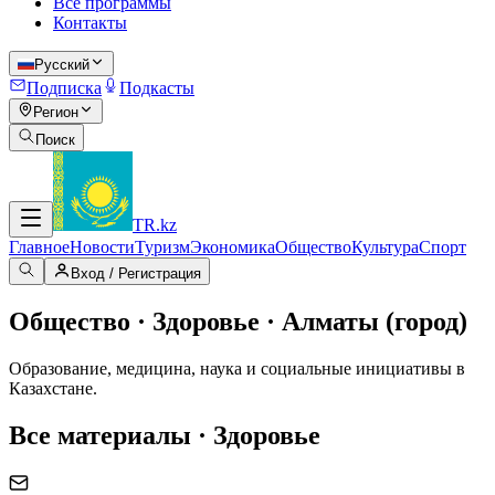
Все программы
Контакты
Русский
Подписка
Подкасты
Регион
Поиск
TR
.kz
Главное
Новости
Туризм
Экономика
Общество
Культура
Спорт
Вход / Регистрация
Общество · Здоровье · Алматы (город)
Образование, медицина, наука и социальные инициативы в
Казахстане.
Все материалы · Здоровье