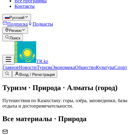
Все программы
Контакты
Русский
Подписка
Подкасты
Регион
Поиск
TR
.kz
Главное
Новости
Туризм
Экономика
Общество
Культура
Спорт
Вход / Регистрация
Туризм · Природа · Алматы (город)
Путешествия по Казахстану: горы, озёра, заповедники, базы
отдыха и достопримечательности.
Все материалы · Природа