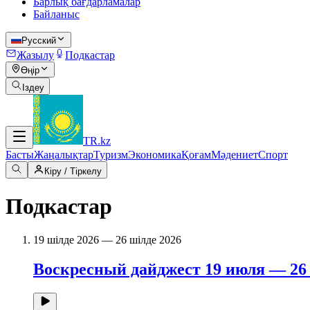
Барлық бағдарламалар
Байланыс
Русский
Жазылу
Подкастар
Өңір
Іздеу
TR
.kz
Басты
Жаңалықтар
Туризм
Экономика
Қоғам
Мәдениет
Спорт
Кіру / Тіркелу
Подкастар
19 шілде 2026 — 26 шілде 2026
Воскресный дайджест 19 июля — 26