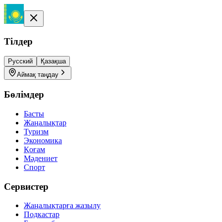
Тілдер
Русский
Қазақша
Аймақ таңдау
Бөлімдер
Басты
Жаңалықтар
Туризм
Экономика
Қоғам
Мәдениет
Спорт
Сервистер
Жаңалықтарға жазылу
Подкастар