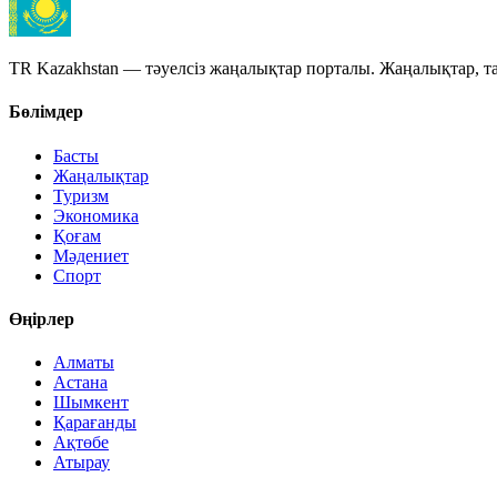
TR Kazakhstan — тәуелсіз жаңалықтар порталы. Жаңалықтар, та
Бөлімдер
Басты
Жаңалықтар
Туризм
Экономика
Қоғам
Мәдениет
Спорт
Өңірлер
Алматы
Астана
Шымкент
Қарағанды
Ақтөбе
Атырау