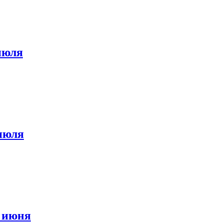
июля
июля
 июня