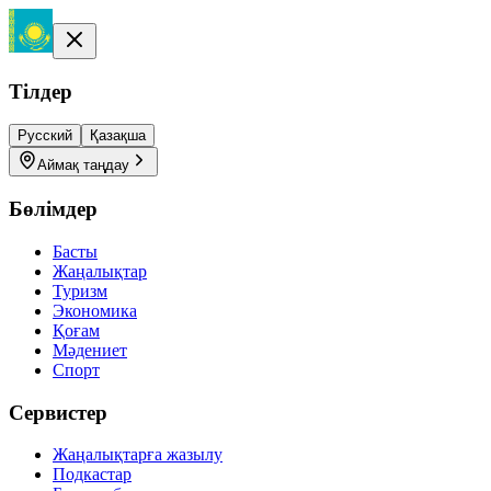
Тілдер
Русский
Қазақша
Аймақ таңдау
Бөлімдер
Басты
Жаңалықтар
Туризм
Экономика
Қоғам
Мәдениет
Спорт
Сервистер
Жаңалықтарға жазылу
Подкастар