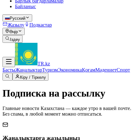
Барлық бағдарламалар
Байланыс
Русский
Жазылу
Подкастар
Өңір
Іздеу
TR
.kz
Басты
Жаңалықтар
Туризм
Экономика
Қоғам
Мәдениет
Спорт
Кіру / Тіркелу
Подписка на рассылку
Главные новости Казахстана — каждое утро в вашей почте.
Без спама, в любой момент можно отписаться.
Жаңалықтарға жазылыңыз